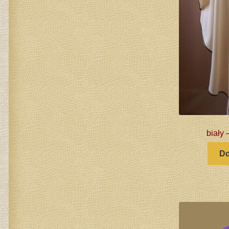
biały
Do