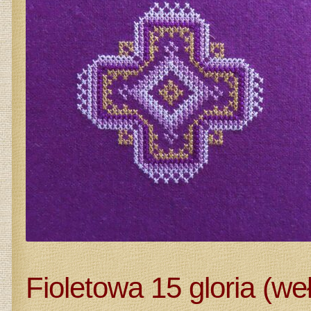
KA
Fioletowa 15 gloria (we