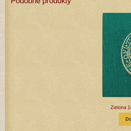
Podobne produkty
Zielona 1
Do