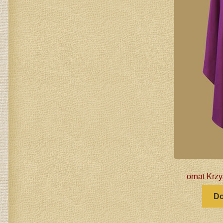
ornat Krzy
Do