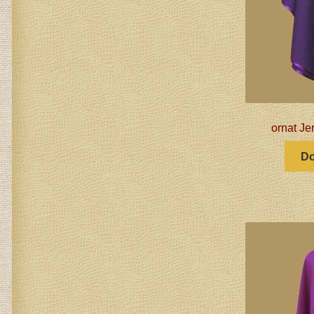
ornat Je
Do