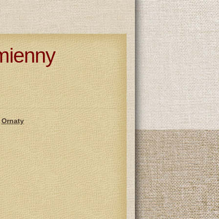
mienny
,
Ornaty