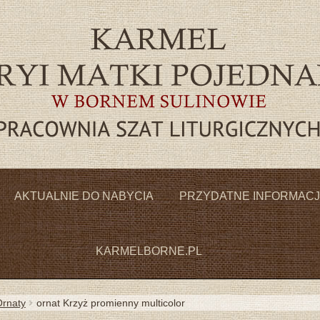
Przejdź
Przejdź
do
do
AKTUALNIE DO NABYCIA
PRZYDATNE INFORMAC
nawigacji
treści
KARMELBORNE.PL
rnaty
ornat Krzyż promienny multicolor