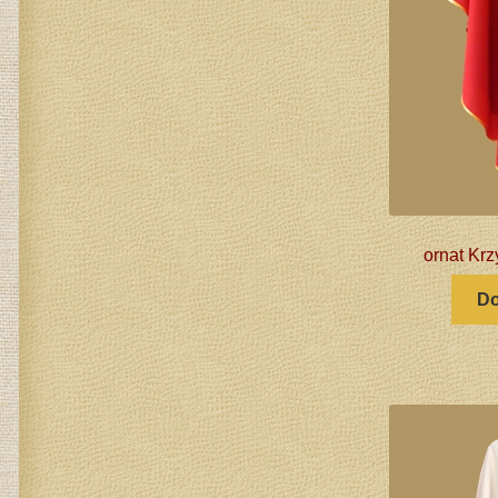
ornat Krz
Do