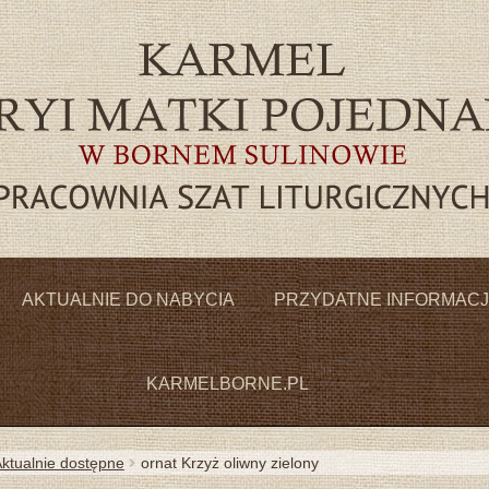
Przejdź
Przejdź
do
do
AKTUALNIE DO NABYCIA
PRZYDATNE INFORMAC
nawigacji
treści
KARMELBORNE.PL
ktualnie dostępne
ornat Krzyż oliwny zielony