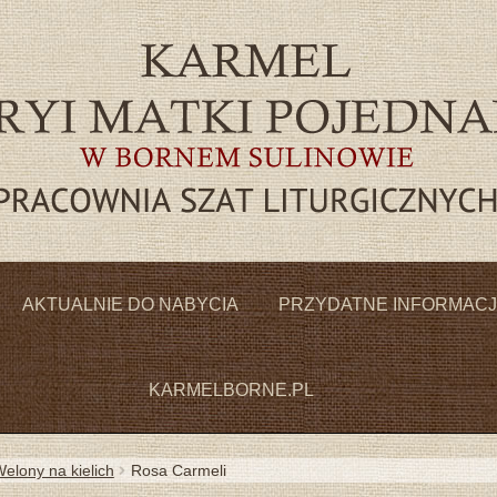
Przejdź
Przejdź
do
do
AKTUALNIE DO NABYCIA
PRZYDATNE INFORMAC
nawigacji
treści
KARMELBORNE.PL
elony na kielich
Rosa Carmeli