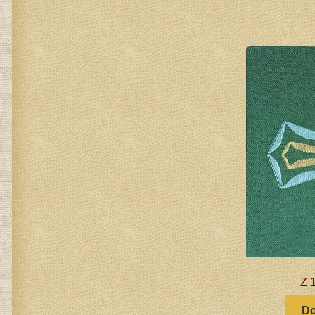
Z 1
Do