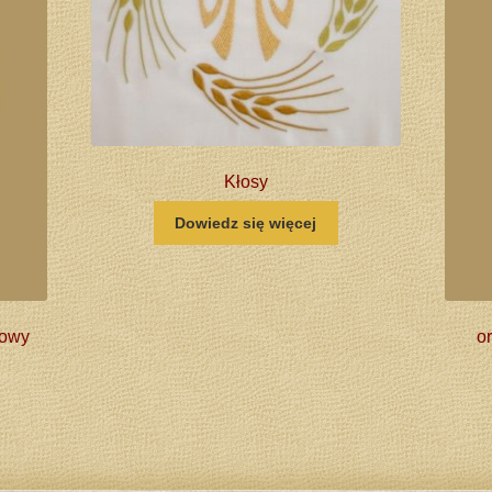
Kłosy
Dowiedz się więcej
towy
o