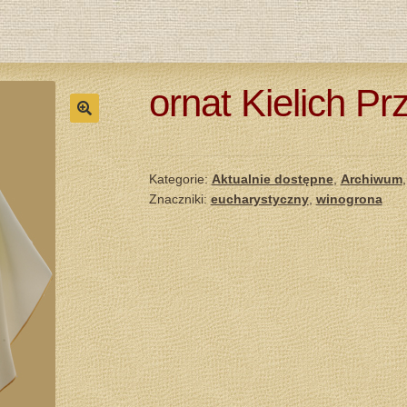
ornat Kielich Pr
Kategorie:
Aktualnie dostępne
,
Archiwum
Znaczniki:
eucharystyczny
,
winogrona