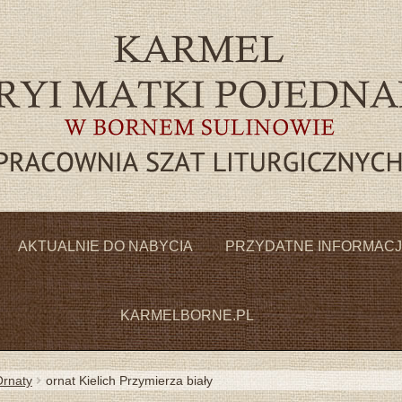
Przejdź
Przejdź
do
do
AKTUALNIE DO NABYCIA
PRZYDATNE INFORMAC
nawigacji
treści
KARMELBORNE.PL
rnaty
ornat Kielich Przymierza biały