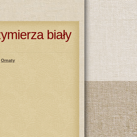
zymierza biały
,
Ornaty