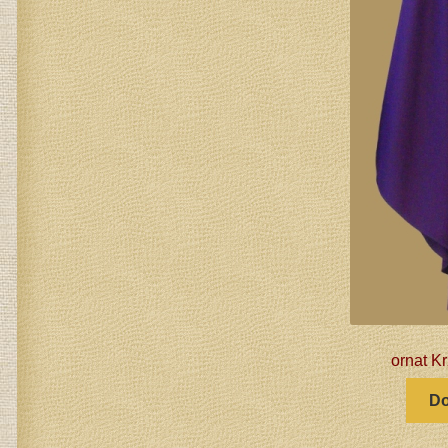
ornat Kr
Do