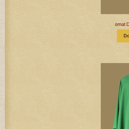
ornat 
Do