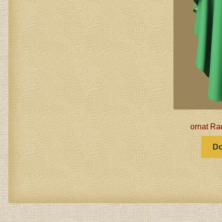
ornat Ra
Do